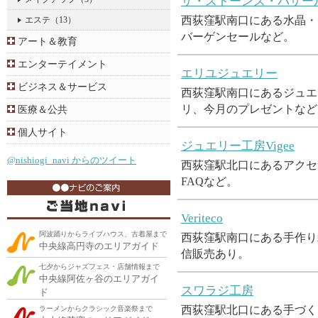
ザ・ストーンズ・バザー
西荻窪駅南口にある水晶・
エステ
（13）
バーゲンセールなど。
アート＆教育
エンターテイメント
エリユジュエリー
ビジネス＆サービス
西荻窪駅南口にあるジュエ
リ、今月のプレゼントなど
医療＆公共
個人サイト
ジュエリー工房Vigee
@nishiogi_navi からのツイート
西荻窪駅北口にあるアクセ
FAQなど。
Veriteco
阿波踊りからライブハウス、古着屋まで
西荻窪駅南口にある手作り
中央線高円寺のエリアガイド
信販売あり。
七夕からジャズフェス・店舗情報まで
中央線阿佐ヶ谷のエリアガイ
スワラジ工房
ド
西荻窪駅北口にある手づく
ラーメンからクラシック音楽祭まで