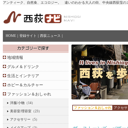
アンティーク、自然食、エコロジー。 違いのわかる大人の街、中央線西荻窪の
HOME
｜
登録サイト
｜
西荻ニュース
｜
地域情報
グルメ＆ドリンク
生活とインテリア
ホビー＆カルチャー
ファッション＆おしゃれ
洋服/小物
（14）
ファッション＆おしゃれ
アクセサリ
美容室/理容室
（23）
アクセサリー
（5）
メイクアップ
（3）